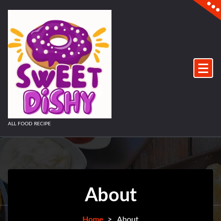
Skip
to
content
ALL FOOD RECIPE
About
Home
>
About